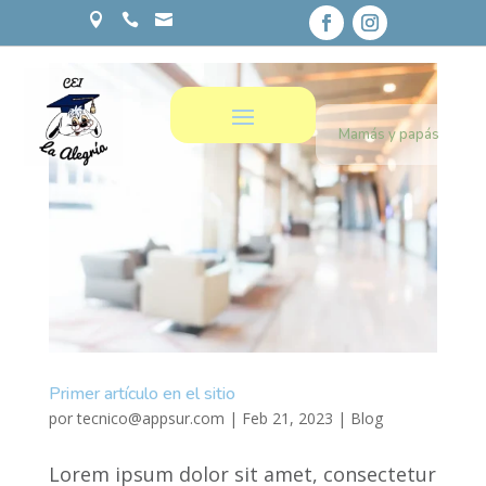



Mamás y papás
Primer artículo en el sitio
por
tecnico@appsur.com
|
Feb 21, 2023
|
Blog
Lorem ipsum dolor sit amet, consectetur